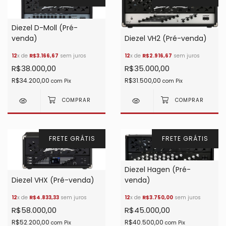
Diezel D-Moll (Pré-
venda)
Diezel VH2 (Pré-venda)
12
x de
R$3.166,67
sem juros
12
x de
R$2.916,67
sem juros
R$38.000,00
R$35.000,00
R$34.200,00
R$31.500,00
com
Pix
com
Pix
FRETE GRÁTIS
FRETE GRÁTIS
Diezel Hagen (Pré-
Diezel VHX (Pré-venda)
venda)
12
x de
R$4.833,33
sem juros
12
x de
R$3.750,00
sem juros
R$58.000,00
R$45.000,00
R$52.200,00
R$40.500,00
com
Pix
com
Pix