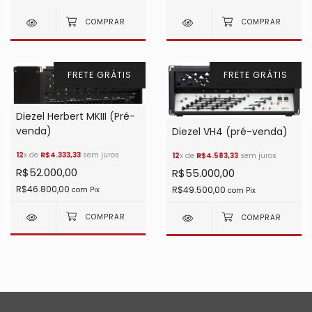
FRETE GRÁTIS
FRETE GRÁTIS
Diezel Herbert MKIII (Pré-
venda)
Diezel VH4 (pré-venda)
12
x de
R$4.333,33
sem juros
12
x de
R$4.583,33
sem juros
R$52.000,00
R$55.000,00
R$46.800,00
R$49.500,00
com
Pix
com
Pix