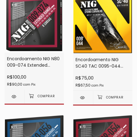
Encordoamento NIG N80
Encordoamento NIG
009-074 Extended
SC40 TAC 0095-044
Range 8 Cordas
(SYDNEI CARVALHO
R$100,00
R$75,00
SIGNATURE)
R$90,00
com
Pix
R$67,50
com
Pix