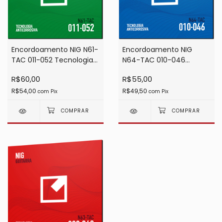
Encordoamento NIG N61-
Encordoamento NIG
TAC 011-052 Tecnologia
N64-TAC 010-046
Anticorrosiva 6 Cordas
Tecnologia Anticorrosiva
R$60,00
R$55,00
6 Cordas
R$54,00
R$49,50
com
Pix
com
Pix