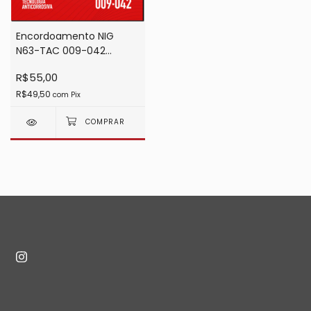
Encordoamento NIG
N63-TAC 009-042
Tecnologia Anticorrosiva
R$55,00
6 Cordas
R$49,50
com
Pix