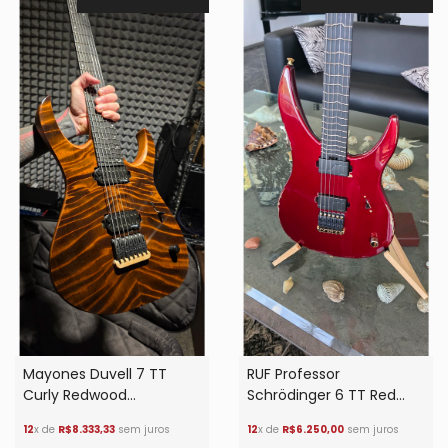
Mayones Duvell 7 TT
RUF Professor
Curly Redwood
Schrödinger 6 TT Red
Mastergrade
Candy Gold Battleworn
12
x de
R$8.333,33
sem juros
12
x de
R$6.250,00
sem juros
Relic