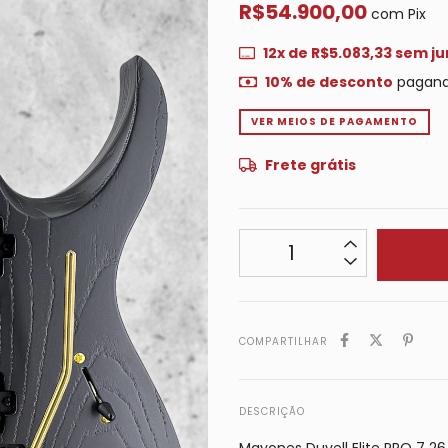
R$54.900,00
com
Pix
12
x de
R$5.083,33
sem ju
10% de desconto
pagand
VER MEIOS DE PAGAMENTO
Frete grátis
COMPARTILHAR
DESCRIÇÃO
Mayones Duvell Elite PRO 7 26.