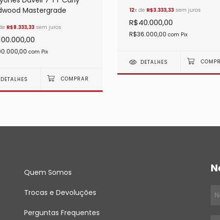
yones Duvell 7 TT Curly
dwood Mastergrade
12
x de
R$3.333,33
sem juros
R$40.000,00
 de
R$8.333,33
sem juros
R$36.000,00
com
Pix
100.000,00
0.000,00
com
Pix
DETALHES
DETALHES
N
Quem Somos
Trocas e Devoluções
Perguntas Frequentes