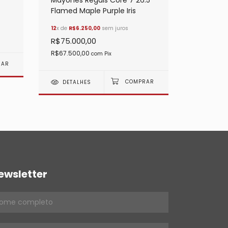
Mayones Reguis Core 7 26.5"
12
x de
R$5.
Flamed Maple Purple Iris
R$62.00
12
x de
R$6.250,00
sem juros
R$55.800
R$75.000,00
R$67.500,00
com
Pix
DETALHES
ewsletter