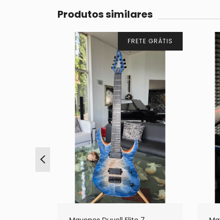
Produtos similares
SGOTADO
FRETE GRÁTIS
TE GRÁTIS
allic