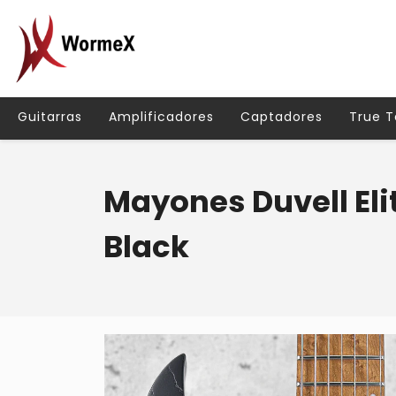
Guitarras
Amplificadores
Captadores
True 
Mayones Duvell Eli
Black