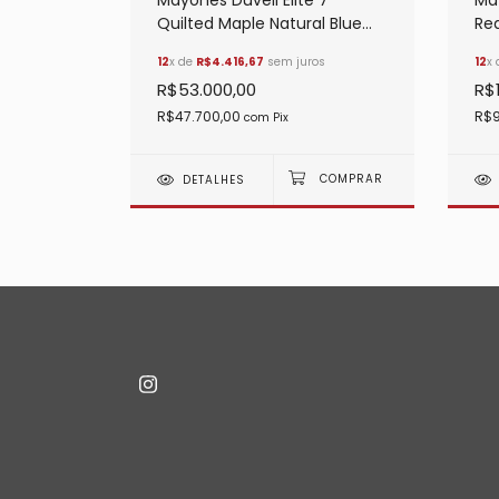
Mayones Duvell Elite 7
Ma
s
Quilted Maple Natural Blue
Re
Burst
12
x de
R$4.416,67
sem juros
12
x
R$53.000,00
R$
R$47.700,00
R$9
com
Pix
DETALHES