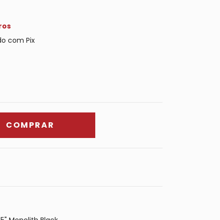
ros
o com Pix
5" Monolith Black